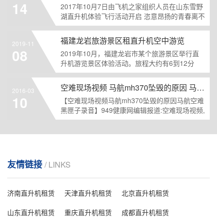
14
2017年10月7日由飞机之家组织人员在山东雪野
湖直升机体验飞行活动开启 恣意昂扬的青春离不
开完美的飞......
福建龙岩旅游景区租直升机空中游览
2019-11
08
2019年10月，福建龙岩市某个旅游景区举行直
升机游览景区体验活动。旅程大约有6到12分
钟，游客可以......
空难现场视频 马航mh370坠毁的原因 马航空难黑匣子录音
2016-03
10
【空难现场视频马航mh370坠毁的原因马航空难
黑匣子录音】949健康网编辑报道:空难现场视频,
空难现场......
友情链接
/ LINKS
济南直升机租赁
天津直升机租赁
北京直升机租赁
山东直升机租赁
重庆直升机租赁
成都直升机租赁