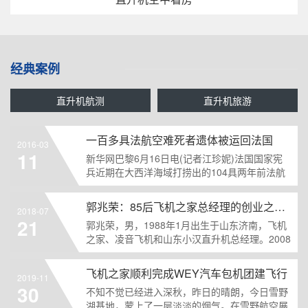
经典案例
直升机航测
直升机旅游
一百多具法航空难死者遗体被运回法国
2016-03
11
新华网巴黎6月16日电(记者江珍妮)法国国家宪
兵近期在大西洋海域打捞出的104具两年前法航
失事客机遇难......
郭兆荣：85后飞机之家总经理的创业之路运营8架直升机
2018-07
21
郭兆荣，男，1988年1月出生于山东济南，飞机
之家、凌音飞机和山东小汉直升机总经理。2008
年拿大学学......
飞机之家顺利完成WEY汽车包机团建飞行
2019-11
30
不知不觉已经进入深秋，昨日的晴朗，今日雪野
湖基地，蒙上了一层淡淡的烟气。在雪野航空展