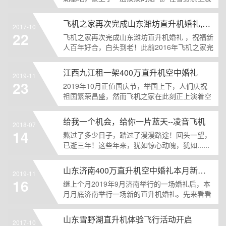
览馆前摆放着两辆......
飞机之家再次完成山东潍坊直升机婚礼,百年好合白头到老!
2017-10
22
飞机之家再次完成山东潍坊直升机婚礼 ，祝福新
人百年好合，白头到老！此前2016年飞机之家完
成山东潍坊首......
江西九江租一架400万直升机空中婚礼
2019-11
23
2019年10月正值国庆节，举国上下，人们庆祝
祖国繁荣昌盛，然而飞机之家在此刻正上演着空
中婚礼庆典。......
给我一个机会，给你一片蓝天--凌音飞机
2018-07
14
熬过了多少日子，踏过了漫漫路途！回头一望，
已逝三年！这些年来，犹如惊心动魄，犹如......
山东济南400万直升机空中婚礼本月新的一场即将开始
2019-11
16
继上个月2019年9月济南举行的一场婚礼后，本
月月底济南举行一场新的直升机婚礼。先来看看
上个月的，一......
山东雪野湖直升机体验飞行活动开启
2017-10