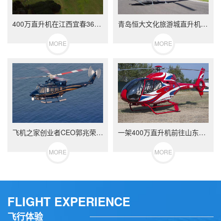
400万直升机在江西宜春360度空中看房
青岛恒大文化旅游城直升机看房轰动全城
MORE
MORE
飞机之家创业者CEO郭兆荣日记分享
一架400万直升机前往山东济宁展开美国白蛾防治
MORE
MORE
FLIGHT EXPERIENCE
飞行体验