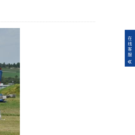
在
线
客
服